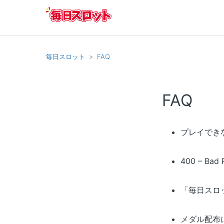
毎日スロット
FAQ
FAQ
プレイでき
400 – B
「毎日スロ
メダル配布