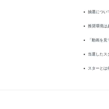
抽選につい
推奨環境は
「動画を見
当選したス
スターとは